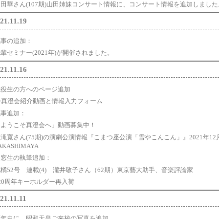
山田華さん(107期)山田姉妹コンサート情報に、コンサート情報を追加しました
21.11.19
記事の追加：
輩セミナー(2021年)が開催されました。
21.11.16
現役生の方へのページ追加
=>真澄会紹介動画と情報入力フォーム
記事追加：
「ようこそ真澄会へ」動画募集中！
滝寛さん(75期)の演劇公演情報『こまつ座公演「雪やこんこん」』2021年12
AKASHIMAYA
同窓生の執筆追加：
橘52号 連載(4) 瀧井敬子さん（62期）東京藝大助手、音楽評論家
120周年キーホルダー再入荷
21.11.11
百年史に、昭和天皇ご来校の写真を追加