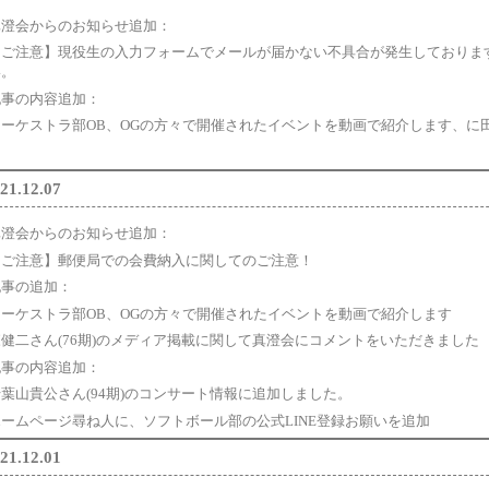
真澄会からのお知らせ追加：
【ご注意】現役生の入力フォームでメールが届かない不具合が発生しておりま
い。
記事の内容追加：
オーケストラ部OB、OGの方々で開催されたイベントを動画で紹介します、に田原
21.12.07
真澄会からのお知らせ追加：
【ご注意】郵便局での会費納入に関してのご注意！
記事の追加：
オーケストラ部OB、OGの方々で開催されたイベントを動画で紹介します
森健二さん(76期)のメディア掲載に関して真澄会にコメントをいただきました
記事の内容追加：
千葉山貴公さん(94期)のコンサート情報に追加しました。
ホームページ尋ね人に、ソフトボール部の公式LINE登録お願いを追加
21.12.01