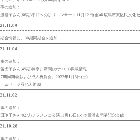
記事の追加：
灘裕子さん(68期)平和への祈りコンサート11月12日(金)＠広島市東区民文化
21.11.09
同期会情報に、88期同期会を追加
21.11.04
記事の追加：
笛光子さん(49期)神奈川新聞(カナロコ)掲載情報
17期同期会および成人祝賀会。2022年1月8日(土)
ホームページ尋ね人追加
21.11.02
記事の追加：
田玲子さん(82期)フラメンコ公演11月16日(火)＠横浜市開港記念会館
21.10.28
記事の追加：