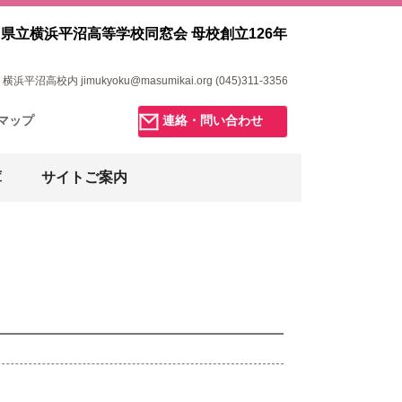
県立横浜平沼高等学校同窓会 母校創立126年
浜平沼高校内 jimukyoku@masumikai.org (045)311-3356
マップ
連絡・問い合わせ
庫
サイトご案内