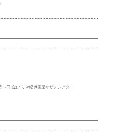
。
月17日(金)より＠紀伊國屋サザンシアター