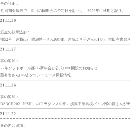
記事の訂正：
72期同期会報告で、次回の同期会の予定日を訂正し、2022年に延期と記述。
21.11.30
同窓生の執筆追加：
橘52号 連載(5) 間瀬勝一さん(60期)、遠藤ふき子さん(61期)、吉田孝古麿さん
21.11.27
記事の追加：
022年ソフトボール部OG新年会と公式LINE開設のお知らせ
藤有壱さん(78期)タウンニュース掲載情報
21.11.26
記事の追加：
DANCE 2021 NISHI」のフラダンスの部に横浜平沼高校バトン部の皆さん
21.11.22
記事の内容追加：