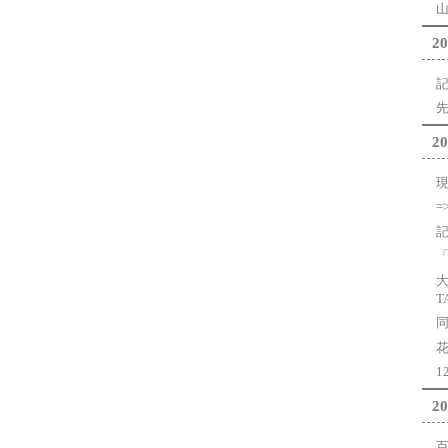
20
先
20
大
T
花
20