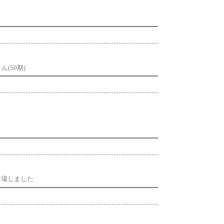
(50期)
が出場しました