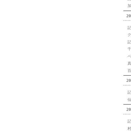
加
20
千
20
仙
20
村