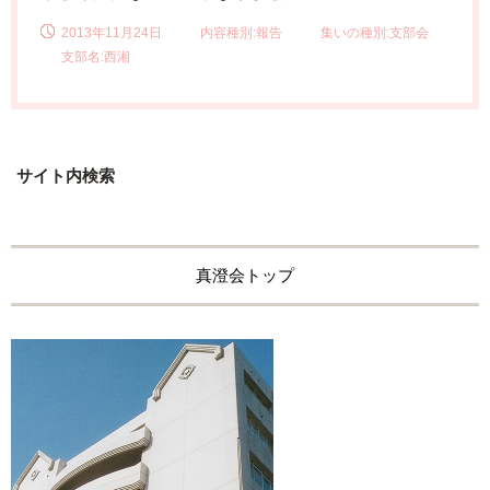
2013年11月24日
内容種別:報告
集いの種別:支部会
支部名:西湘
サイト内検索
真澄会トップ