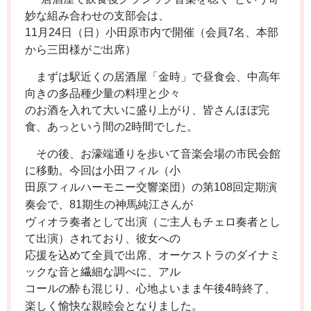
妙な組み合わせの支部会は、
月
日（日）小田原市内で開催（会員
名、本部
11
24
7
から三田様がご出席）
まずは駅近くの居酒屋「金時」で昼食会、中高年
向きの多品種少量の料理と少々
のお酒を入れて大いに盛り上がり、皆さんほぼ完
食、あっという間の
時間でした。
2
その後、お濠端通りを歩いて音楽会場の市民会館
に移動。今回は小田フィル（小
田原フィルハーモニー交響楽団）の第
回定期演
108
奏会で、
期生の神馬純江さんが
81
ヴィオラ奏者として出演（ご主人もチェロ奏者とし
て出演）されており、彼女への
応援を込めて全員で出席、オーケストラのダイナミ
ックな音と繊細な調べに、アル
コールの酔も混じり、心地よいまま午後
時終了、
4
楽しく愉快な親睦会となりました。