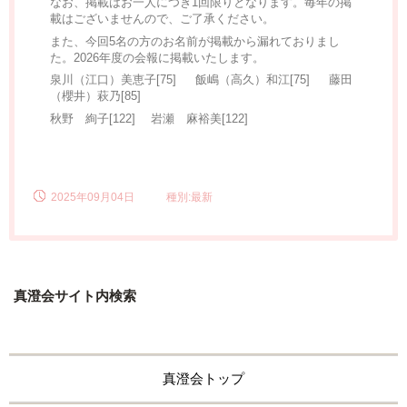
なお、掲載はお一人につき1回限りとなります。毎年の掲
載はございませんので、ご了承ください。
また、今回5名の方のお名前が掲載から漏れておりまし
た。2026年度の会報に掲載いたします。
泉川（江口）美恵子[75] 飯嶋（高久）和江[75] 藤田
（櫻井）萩乃[85]
秋野 絢子[122] 岩瀬 麻裕美[122]
2025年09月04日
種別:最新
真澄会サイト内検索
真澄会トップ