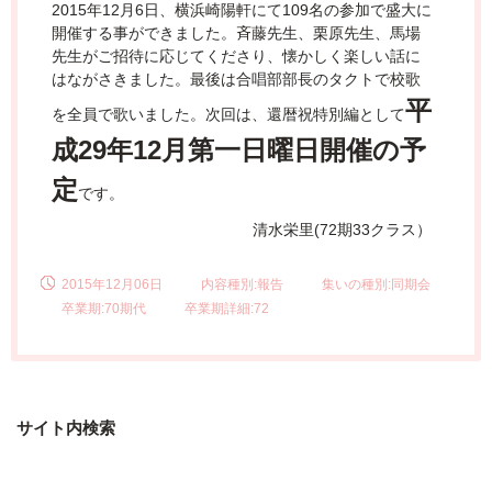
2015年12月6日、横浜崎陽軒にて109名の参加で盛大に
開催する事ができました。斉藤先生、栗原先生、馬場
先生がご招待に応じてくださり、懐かしく楽しい話に
はながさきました。最後は合唱部部長のタクトで校歌
平
を全員で歌いました。次回は、還暦祝特別編として
成29年12月第一日曜日開催の予
定
です。
清水栄里(72期33クラス）
2015年12月06日
内容種別:報告
集いの種別:同期会
卒業期:70期代
卒業期詳細:72
サイト内検索