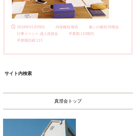
2018年01月09日
内容種別:報告
集いの種別:同期会
行事イベント:成人祝賀会
卒業期:110期代
卒業期詳細:113
サイト内検索
真澄会トップ