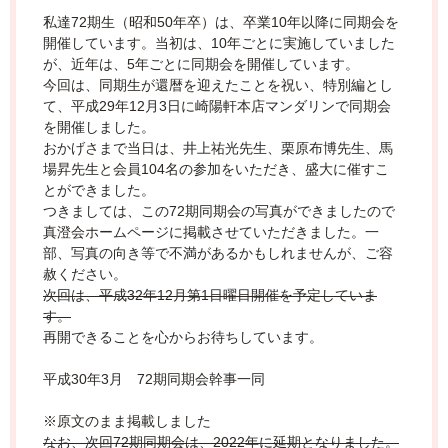
私達72期生（昭和50年卒）は、卒業10年以降に同期会を
開催しています。当初は、10年ごとに実施していました
が、近年は、5年ごとに同期会を開催しています。
今回は、同期生が還暦を迎えたことを祝い、特別編とし
て、平成29年12月3日に崎陽軒本店マンダリンで同期会
を開催しました。
おかげさまで当日は、井上祐光先生、栗原布博先生、馬
場昇先生と会員104名の参加をいただき、盛大に催すこ
とができました。
つきましては、この72期同期会の写真ができましたので
真澄会ホームページに掲載させていただきました。一
部、写真の向き等で不満があるかもしれませんが、ご容
赦ください。
次回は、平成32年12月第1日曜日開催を予定していま
す。
再開できることを心からお待ちしています。
平成30年3月 72期同期会幹事一同
※原文のまま掲載しました
なお、次回72期同期会は、2022年に延期となりました。