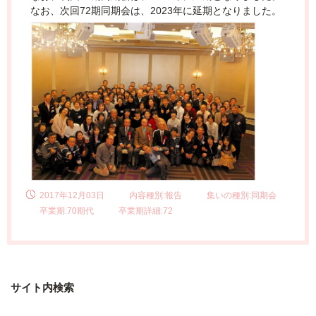
なお、次回72期同期会は、2023年に延期となりました。
2017年12月03日
内容種別:報告
集いの種別:同期会
卒業期:70期代
卒業期詳細:72
サイト内検索