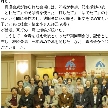
れた。
真澄会旗が飾られた会場には、79名が参加。記念撮影の後
「とれたて」のそば粉を使った「打ちたて」「ゆでたて」の
っという間に長蛇の列。懐旧談に花が咲き、旧交を温め宴も
子とともに後輩・柳家小せん師匠(90期)
が登場。真打の一席に爆笑が続いた。
こうして、傘寿を迎え最後となった52期同期会は、記念と
布し、校歌斉唱、三本締めで幕を閉じた。なお、真澄会から1
ございました。