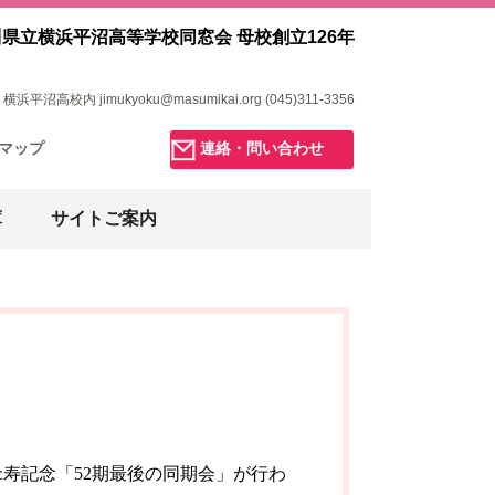
県立横浜平沼高等学校同窓会 母校創立126年
浜平沼高校内 jimukyoku@masumikai.org (045)311-3356
マップ
連絡・問い合わせ
庫
サイトご案内
、傘寿記念「52期最後の同期会」が行わ