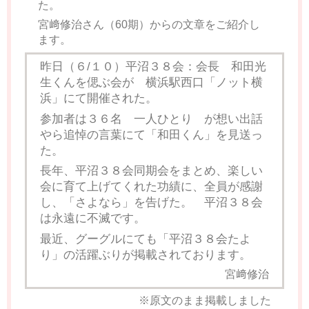
た。
宮﨑修治さん（60期）からの文章をご紹介し
ます。
昨日（６/１０）平沼３８会：会長 和田光
生くんを偲ぶ会が 横浜駅西口「ノット横
浜」にて開催された。
参加者は３６名 一人ひとり が想い出話
やら追悼の言葉にて「和田くん」を見送っ
た。
長年、平沼３８会同期会をまとめ、楽しい
会に育て上げてくれた功績に、全員が感謝
し、「さよなら」を告げた。 平沼３８会
は永遠に不滅です。
最近、グーグルにても「平沼３８会たよ
り」の活躍ぶりが掲載されております。
宮﨑修治
※原文のまま掲載しました