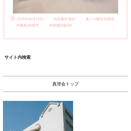
2025年06月13日
内容種別:報告
集いの種別:同期会
卒業期:60期代
卒業期詳細:60
サイト内検索
真澄会トップ