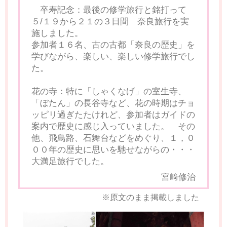
卒寿記念：最後の修学旅行と銘打って
５/１９から２１の３日間 奈良旅行を実
施しました。
参加者１６名、古の古都「奈良の歴史」を
学びながら、楽しい、楽しい修学旅行でし
た。
花の寺：特に「しゃくなげ」の室生寺、
「ぼたん」の長谷寺など、花の時期はチョ
ッピリ過ぎたたけれど、参加者はガイドの
案内で歴史に感じ入っていました。 その
他、飛鳥路、石舞台などをめぐり、１，０
００年の歴史に思いを馳せながらの・・・
大満足旅行でした。
宮﨑修治
※原文のまま掲載しました