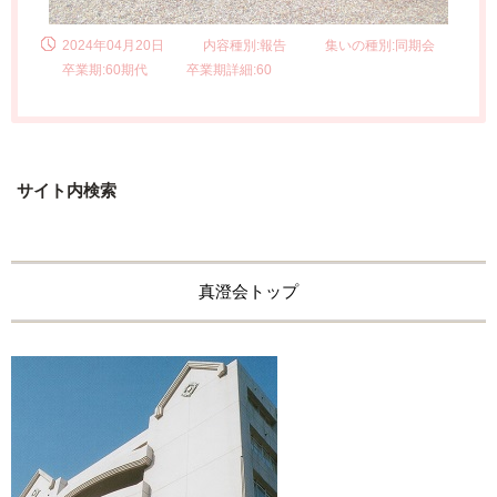
2024年04月20日
内容種別:報告
集いの種別:同期会
卒業期:60期代
卒業期詳細:60
サイト内検索
真澄会トップ