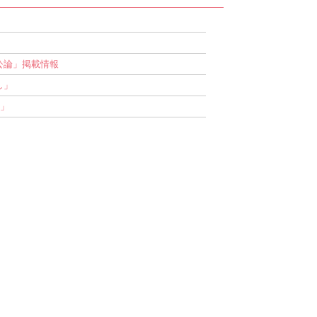
公論」掲載情報
し」
旅」