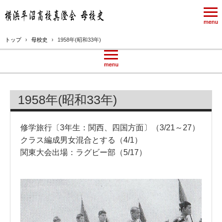
トップ
›
母校史
›
1958年(昭和33年)
1958年(昭和33年)
修学旅行〔3年生：関西、四国方面〕（3/21～27）
クラス編成男女混合とする（4/1）
関東大会出場：ラグビー部（5/17）