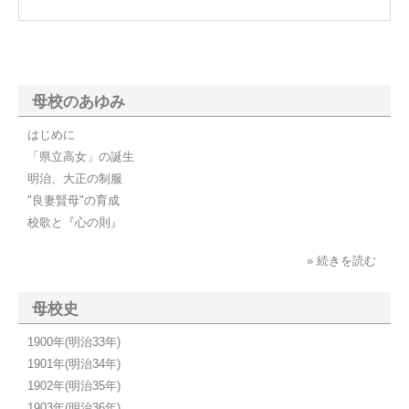
母校のあゆみ
はじめに
「県立高女」の誕生
明治、大正の制服
"良妻賢母"の育成
校歌と『心の則』
» 続きを読む
母校史
1900年(明治33年)
1901年(明治34年)
1902年(明治35年)
1903年(明治36年)