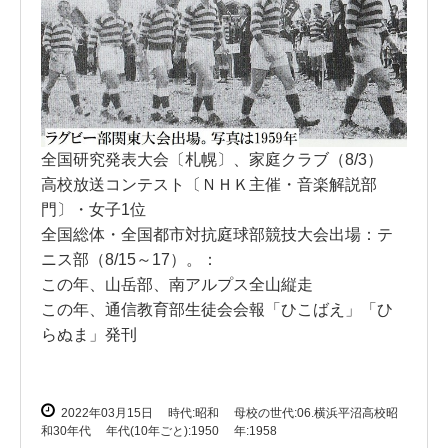
全国研究発表大会〔札幌〕、家庭クラブ（8/3）
高校放送コンテスト〔ＮＨＫ主催・音楽解説部
門〕・女子1位
全国総体・全国都市対抗庭球部競技大会出場：テ
ニス部（8/15～17）。：
この年、山岳部、南アルプス全山縦走
この年、通信教育部生徒会会報「ひこばえ」「ひ
らぬま」発刊
2022年03月15日
時代:昭和
母校の世代:06.横浜平沼高校昭
和30年代
年代(10年ごと):1950
年:1958