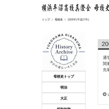
トップ
›
母校史
›
2005年(平成17年)
2
通
関
先
母校史トップ
明治
大正