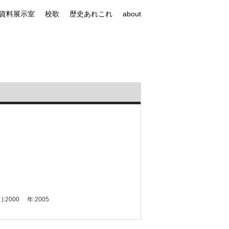
資料展示室
校歌
歴史あれこれ
about
:2000
年:2005