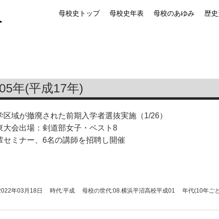
母校史トップ
母校史年表
母校のあゆみ
歴史
005年(平成17年)
学区域が撤廃された前期入学者選抜実施（1/26）
東大会出場：剣道部女子・ベスト8
輩セミナー、6名の講師を招聘し開催
2022年03月18日
時代:平成
母校の世代:08.横浜平沼高校平成01
年代(10年ごと)