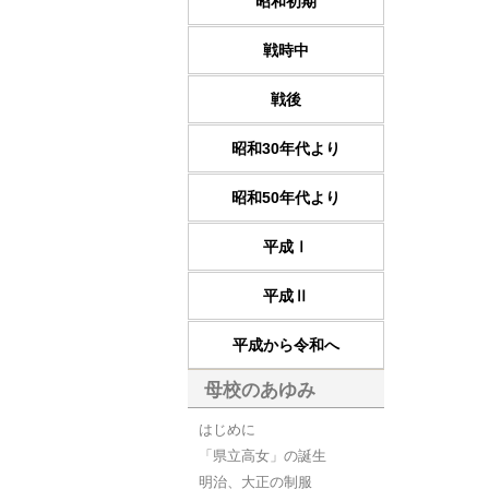
昭和初期
戦時中
戦後
昭和30年代より
昭和50年代より
平成Ⅰ
平成Ⅱ
平成から令和へ
母校のあゆみ
はじめに
「県立高女」の誕生
明治、大正の制服