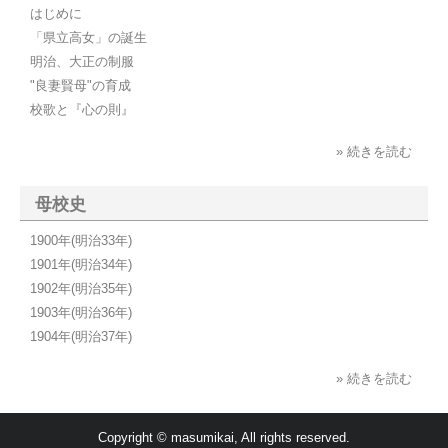
はじめに
「県立高女」の誕生
明治、大正の制服
"良妻賢母"の育成
校歌と『心の則』
» 続きを読む
母校史
1900年(明治33年)
1901年(明治34年)
1902年(明治35年)
1903年(明治36年)
1904年(明治37年)
» 続きを読む
Copyright © masumikai, All rights reserved.