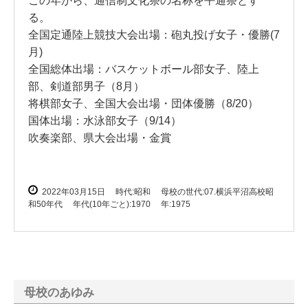
この年から、通信制文化祭の名称を平通祭とす
る。
全国定通陸上競技大会出場：砲丸投げ女子・優勝(7
月)
全国総体出場：バスケットボール部女子、陸上
部、剣道部男子（8月）
将棋部女子、全国大会出場・団体優勝（8/20）
国体出場：水泳部女子（9/14）
吹奏楽部、県大会出場・金賞
2022年03月15日
時代:昭和
母校の世代:07.横浜平沼高校昭
和50年代
年代(10年ごと):1970
年:1975
母校のあゆみ