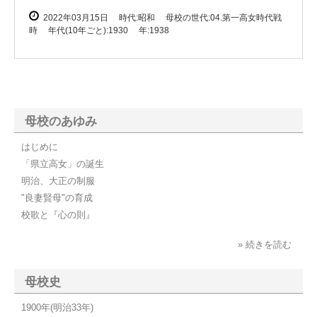
2022年03月15日
時代:昭和
母校の世代:04.第一高女時代戦
時
年代(10年ごと):1930
年:1938
母校のあゆみ
はじめに
「県立高女」の誕生
明治、大正の制服
"良妻賢母"の育成
校歌と『心の則』
» 続きを読む
母校史
1900年(明治33年)