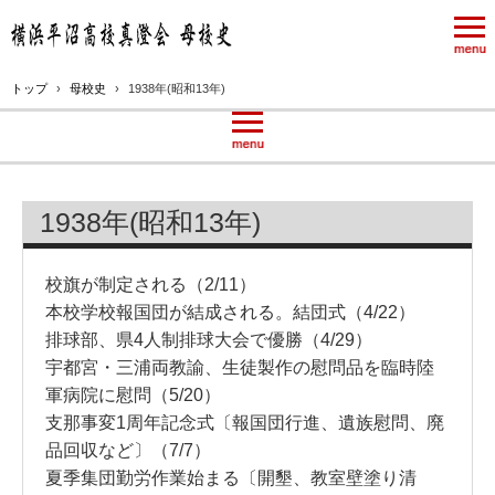
トップ
›
母校史
›
1938年(昭和13年)
1938年(昭和13年)
校旗が制定される（2/11）
本校学校報国団が結成される。結団式（4/22）
排球部、県4人制排球大会で優勝（4/29）
宇都宮・三浦両教諭、生徒製作の慰問品を臨時陸
軍病院に慰問（5/20）
支那事変1周年記念式〔報国団行進、遺族慰問、廃
品回収など〕（7/7）
夏季集団勤労作業始まる〔開墾、教室壁塗り清