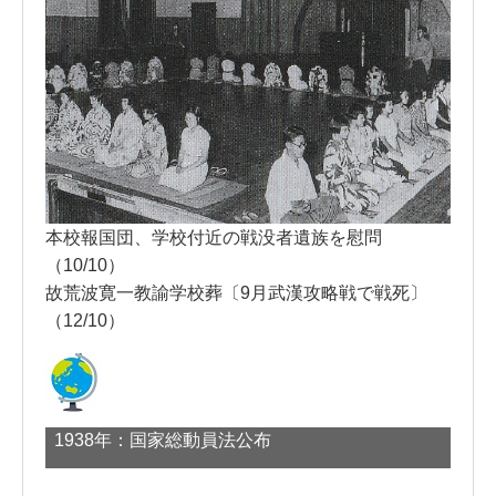
本校報国団、学校付近の戦没者遺族を慰問
（10/10）
故荒波寛一教諭学校葬〔9月武漢攻略戦で戦死〕
（12/10）
1938年：国家総動員法公布