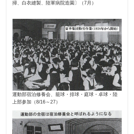
掃、白衣縫製、陸軍病院造園〕（7月）
運動部宿泊修養会、籠球・排球・庭球・卓球・陸
上部参加（8/16～27）