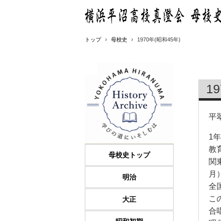
トップ
›
母校史
›
1970年(昭和45年)
1
平
1
教
母校史トップ
関
月
明治
全
こ
大正
合