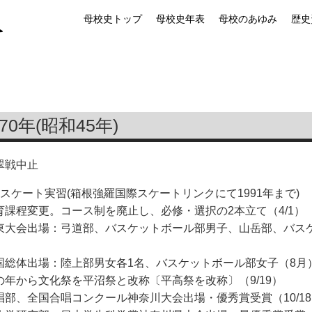
母校史トップ
母校史年表
母校のあゆみ
歴史
970年(昭和45年)
翠戦中止
年スケート実習(箱根強羅国際スケートリンクにて1991年まで)
育課程変更。コース制を廃止し、必修・選択の2本立て（4/1）
東大会出場：弓道部、バスケットボール部男子、山岳部、バス
）
国総体出場：陸上部男女各1名、バスケットボール部女子（8月
の年から文化祭を平沼祭と改称〔平高祭を改称〕（9/19）
唱部、全国合唱コンクール神奈川大会出場・優秀賞受賞（10/1