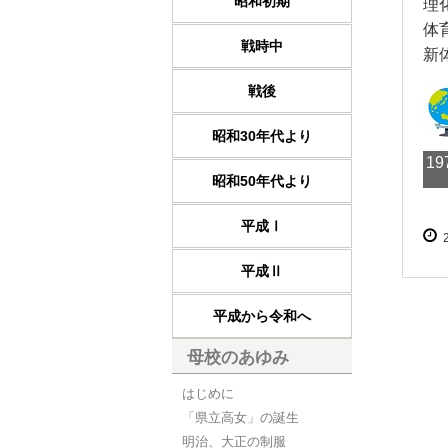
昭和初期
理
体
戦時中
新
戦後
昭和30年代より
1
昭和50年代より
平成Ⅰ
平成Ⅱ
平成から令和へ
母校のあゆみ
はじめに
「県立高女」の誕生
明治、大正の制服