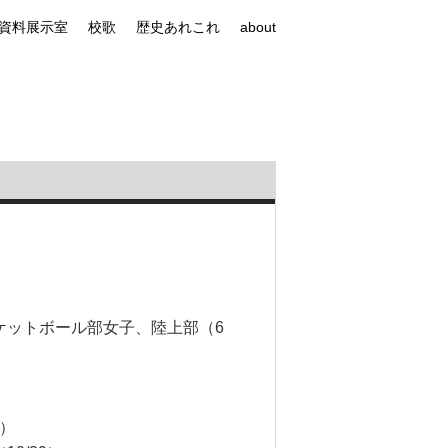
資料展示室
校歌
歴史あれこれ
about
ケットボール部女子、陸上部（6
）
8）