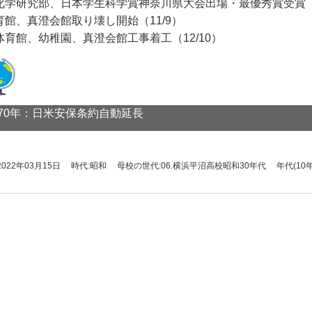
化学研究部、日本学生科学賞神奈川県大会出場・最優秀賞受賞（1
育館、真澄会館取り壊し開始（11/9）
体育館、幼稚園、真澄会館工事着工（12/10）
970年：日米安保条約自動延長
2022年03月15日
時代:昭和
母校の世代:06.横浜平沼高校昭和30年代
年代(10年