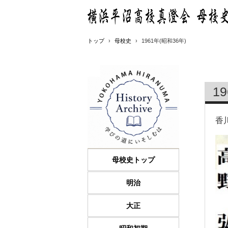
トップ
›
母校史
›
1961年(昭和36年)
1
香
母校史トップ
明治
大正