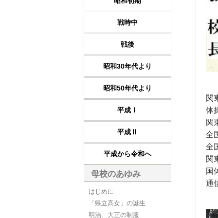
昭和初期
戦時中
戦後
昭和30年代より
昭和50年代より
関
体
平成Ⅰ
関
平成Ⅱ
全
全
平成から令和へ
関
国
母校のあゆみ
通
はじめに
「県立高女」の誕生
明治、大正の制服