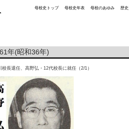
母校史トップ
母校史年表
母校のあゆみ
歴史
961年(昭和36年)
川校長退任、高野弘・12代校長に就任（2/1）