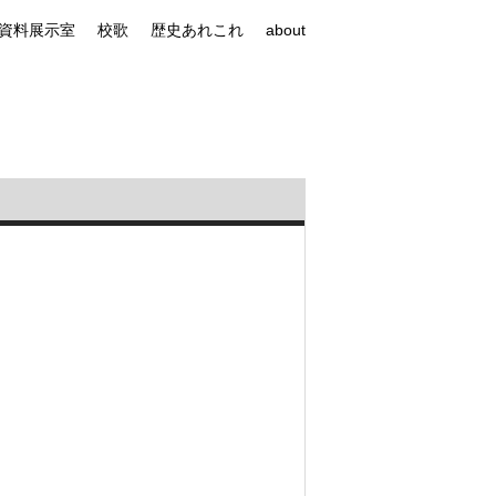
資料展示室
校歌
歴史あれこれ
about