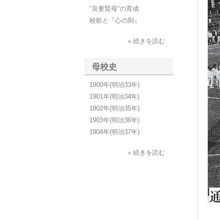
"良妻賢母"の育成
校歌と『心の則』
» 続きを読む
母校史
1900年(明治33年)
1901年(明治34年)
1902年(明治35年)
1903年(明治36年)
1904年(明治37年)
» 続きを読む