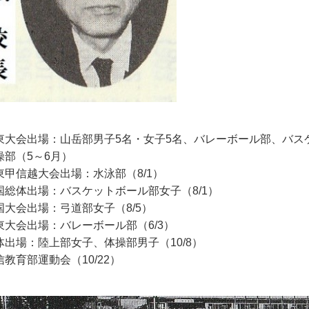
東大会出場：山岳部男子5名・女子5名、バレーボール部、バス
操部（5～6月）
東甲信越大会出場：水泳部（8/1）
国総体出場：バスケットボール部女子（8/1）
国大会出場：弓道部女子（8/5）
東大会出場：バレーボール部（6/3）
体出場：陸上部女子、体操部男子（10/8）
信教育部運動会（10/22）