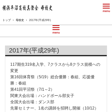
トップ
›
母校史
›
2017年(平成29年)
2017年(平成29年)
117期生319名入学、7クラスから8クラス規模への
変更
第16回体育祭（5/19）総合優勝：春組、応援優
勝：春組
第41回平沼祭（7/1～2）
関東大会出場：ハンドボール部女子
全国大会出場：ダンス部
先輩セミナー、1名の講師を招聘し開催（10/12）