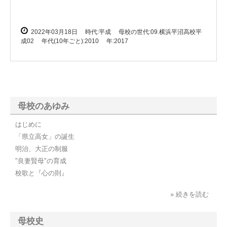
2022年03月18日
時代:平成
母校の世代:09.横浜平沼高校平
成02
年代(10年ごと):2010
年:2017
母校のあゆみ
はじめに
「県立高女」の誕生
明治、大正の制服
"良妻賢母"の育成
校歌と『心の則』
» 続きを読む
母校史